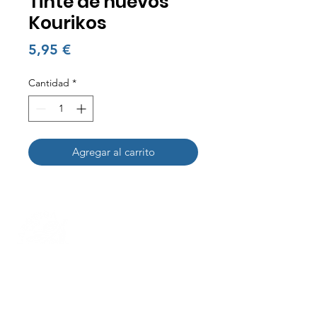
Tinte de huevos
Kourikos
Precio
5,95 €
Cantidad
*
Agregar al carrito
Nuestra Historia
Contactanos
+34 692953000
I
+34 931961134
Carrer del Torrent
de l'Olla, 123, T2,
Gràcia, 08012