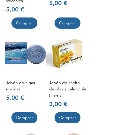
volcánica
Precio
5,00 €
Precio
5,00 €
Comprar
Comprar
Jabón de algas
Jabón de aceite
marinas
de oliva y caléndula
Filema
Precio
5,00 €
Precio
3,00 €
Comprar
Comprar