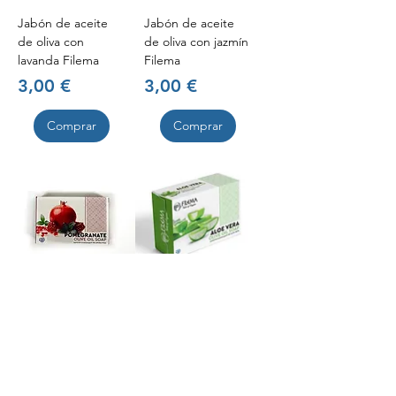
Jabón de aceite
Jabón de aceite
de oliva con
de oliva con jazmín
lavanda Filema
Filema
Precio
Precio
3,00 €
3,00 €
Comprar
Comprar
Jabón de aceite
Jabón de aceite
de oliva con
de oliva con aloe
granada Filema
vera Filema
Precio
Precio
3,00 €
3,00 €