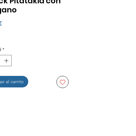
k Pitatakia con
gano
Precio
€
d
*
r al carrito