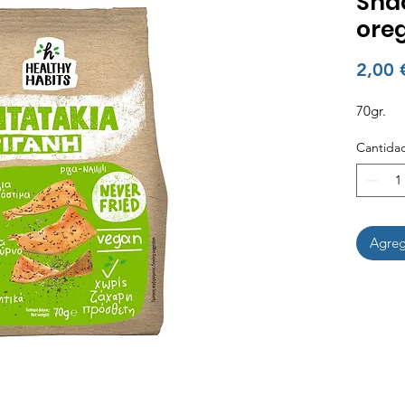
Snac
ore
2,00 
70gr.
Cantida
Agrega