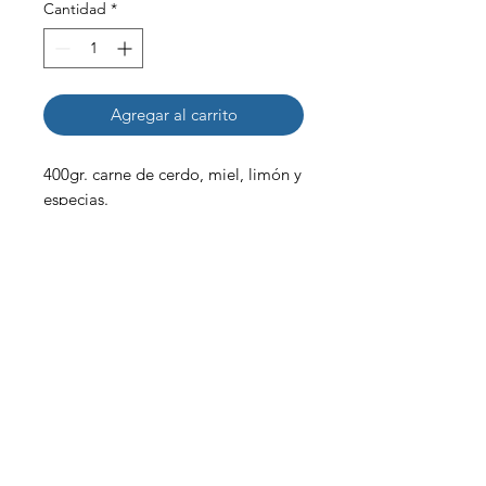
Cantidad
*
Agregar al carrito
400gr. carne de cerdo, miel, limón y
especias.
Nuestra Historia
Contactanos
+34 692953000
I
+34 931961134
Carrer del Torrent
de l'Olla, 123, T2,
Gràcia, 08012
Barcelona