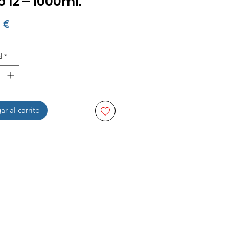
 12 – 1000ml.
Precio
 €
d
*
r al carrito