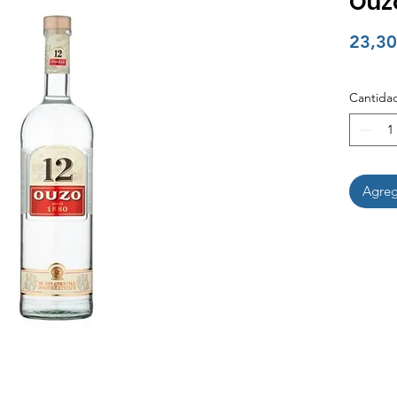
Ouzo
23,30
Cantida
Agrega