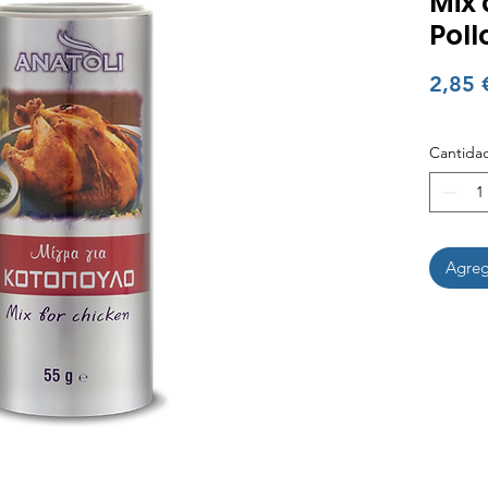
Mix 
Poll
2,85 
Cantida
Agrega