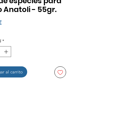
de especies para
o Anatoli - 55gr.
Precio
€
d
*
r al carrito