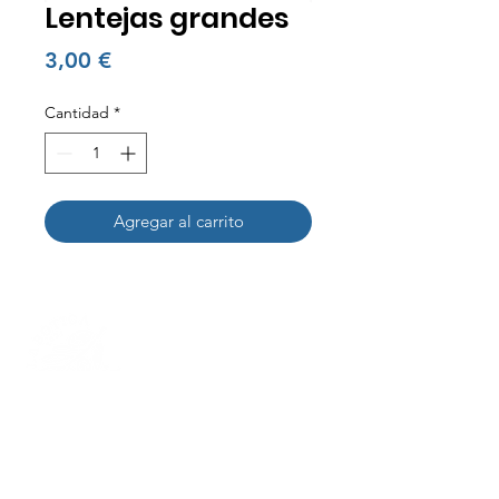
Lentejas grandes
Precio
3,00 €
Cantidad
*
Agregar al carrito
Nuestra Historia
Contactanos
+34 692953000
I
+34 931961134
Carrer del Torrent
de l'Olla, 123, T2,
Gràcia, 08012
Barcelona