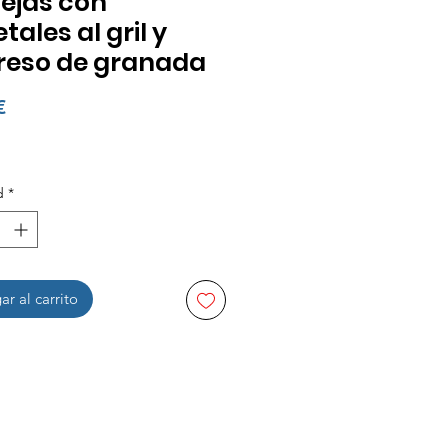
ejas con
tales al gril y
reso de granada
Precio
€
d
*
r al carrito