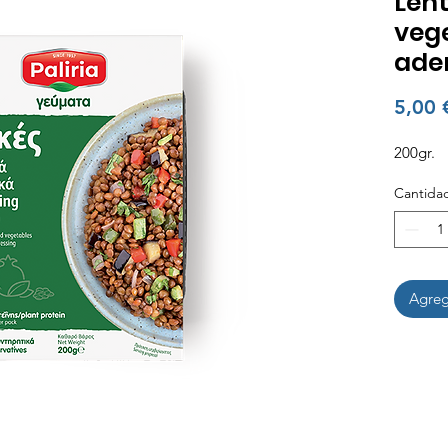
Lent
vege
ade
5,00 
200gr.
Cantida
Agrega