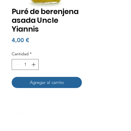
Puré de berenjena
asada Uncle
Yiannis
Precio
4,00 €
Cantidad
*
Agregar al carrito
Nuestra Historia
Contactanos
+34 692953000
I
+34 931961134