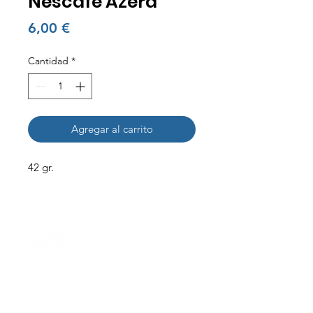
Nescafé Azera
Precio
6,00 €
Cantidad
*
Agregar al carrito
42 gr.
Nuestra Historia
Contactanos
+34 692953000
I
+34 931961134
Carrer del Torrent
de l'Olla, 123, T2,