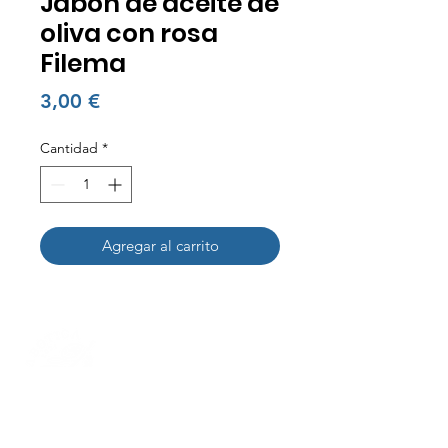
Jabón de aceite de
oliva con rosa
Filema
Precio
3,00 €
Cantidad
*
Agregar al carrito
Nuestra Historia
Contactanos
+34 692953000
I
+34 931961134
Carrer del Torrent